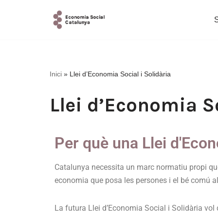
Vés
al
contingut
Inici
»
Llei d’Economia Social i Solidària
Llei d’Economia So
Per què una Llei d'Econ
Catalunya necessita un marc normatiu propi q
economia que posa les persones i el bé comú al
La futura Llei d’Economia Social i Solidària vol