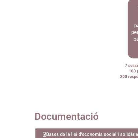
Documentació
Bases de la llei d'economia social i solidàri