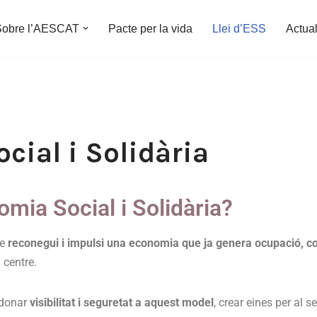
Sobre l’AESCAT
Pacte per la vida
Llei d’ESS
Actual
cial i Solidària
omia Social i Solidària?
ue
reconegui i impulsi una economia que ja genera ocupació, coh
 centre.
 donar
visibilitat i seguretat a aquest model
, crear eines per al 